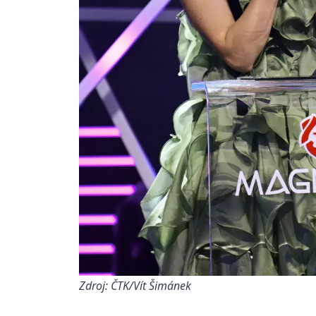
Zdroj: ČTK/Vít Šimánek