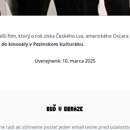
lší film, ktorý o rok získa Českého Lva, amerického Oscara
íla do kinosály v Pezinskom kulturáku
.
Uverejnené: 10. marca 2025
BUĎ V OBRAZE
e radi ak stihneme poslať jeden email tesne pred udalosťo