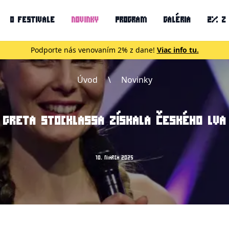
O FESTIVALE
NOVINKY
PROGRAM
GALÉRIA
2% Z
Podporte nás venovaním 2% z dane!
Viac info tu.
Úvod
\
Novinky
GRETA STOCKLASSA ZÍSKALA ČESKÉHO LVA
10. MARCA 2025