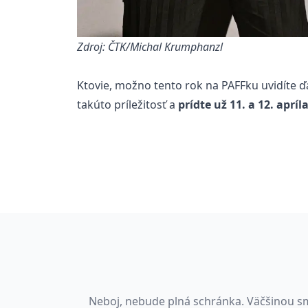
Zdroj: ČTK/Michal Krumphanzl
Ktovie, možno tento rok na PAFFku uvidíte ďa
takúto príležitosť a
prídte už 11. a 12. apr
Neboj, nebude plná schránka. Väčšinou sm