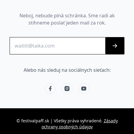
Neboj, nebude plná schránka. Sme radi ak
stihneme poslať jeden mail za rok.
Alebo nás sleduj na sociálnych sieťach
:
© festivalpaff.sk
|
Všetky práva vyhradené
.
Zásady
ochrany osobných údajov