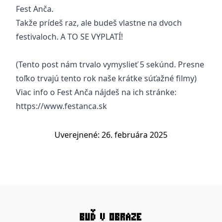
Fest Anča.
Takže prídeš raz, ale budeš vlastne na dvoch
festivaloch. A TO SE VYPLATÍ!
(Tento post nám trvalo vymyslieť 5 sekúnd. Presne
toľko trvajú tento rok naše krátke súťažné filmy)
Viac info o Fest Anča nájdeš na ich stránke:
https://www.festanca.sk
Uverejnené: 26. februára 2025
BUĎ V OBRAZE