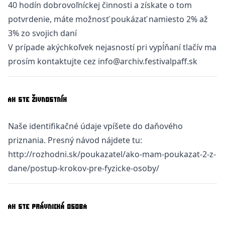
40 hodín dobrovoľníckej činnosti a získate o tom
potvrdenie, máte možnosť poukázať namiesto 2% až
3% zo svojich daní
V prípade akýchkoľvek nejasností pri vypĺňaní tlačív ma
prosím kontaktujte cez info@archiv.festivalpaff.sk
AK STE ŽIVNOSTNÍK
Naše identifikačné údaje vpíšete do daňového
priznania. Presný návod nájdete tu:
http://rozhodni.sk/poukazatel/ako-mam-poukazat-2-z-
dane/postup-krokov-pre-fyzicke-osoby/
AK STE PRÁVNICKÁ OSOBA