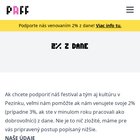
Mob
Podporte nás venovaním 2% z dane!
Viac info tu.
2% Z DANE
Ak chcete podporiť náš festival a tým aj kultúru v
Pezinku, veľmi nám pomôžte ak nám venujete svoje 2%
(prípadne 3%, ak ste v minulom roku pracovali ako
dobrovoľníci) z dane. Nie je to nič zložité, máme pre
vás pripravený postup popísaný nižšie.
NAŠE ÚDAJE