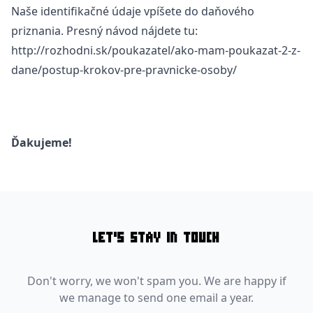
Naše identifikačné údaje vpíšete do daňového
priznania. Presný návod nájdete tu:
http://rozhodni.sk/poukazatel/ako-mam-poukazat-2-z-
dane/postup-krokov-pre-pravnicke-osoby/
Ďakujeme!
LET'S STAY IN TOUCH
Don't worry, we won't spam you. We are happy if
we manage to send one email a year.