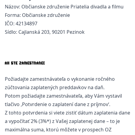
Názov: Občianske združenie Priatelia divadla a filmu
Forma: Občianske združenie
IČO: 42134897
Sídlo: Cajlanská 203, 90201 Pezinok
AK STE ZAMESTNANEC
Požiadajte zamestnávateľa o vykonanie ročného
zúčtovania zaplatených preddavkov na daň.
Potom požiadajte zamestnávateľa, aby Vám vystavil
tlačivo ‚Potvrdenie o zaplatení dane z príjmov‘.
Z tohto potvrdenia si viete zistiť dátum zaplatenia dane
a vypočítať 2% (3%*) z Vašej zaplatenej dane – to je
maximálna suma, ktorú môžete v prospech OZ