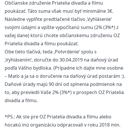
Občianske združenie Priatelia divadla a filmu
poukázať. Táto suma však musí byť minimálne 3€.
Následne vyplňte predtlačené tlačivo ‚Vyhlásenie‘
svojimi údajmi a vpíšte vypočítanú sumu (2% (3%*) z
vašej dane) ktorú chcete občianskemu združeniu OZ
Priatelia divadla a filmu poukázať.
Obe tieto tlačivá, teda ‚Potvrdenie‘ spolu s
‚Vyhlásením‘, doručte do 30.04.2019 na daňový úrad
podľa Vášho bydliska. (Prípadne ich dajte mne osobne
– Maťo a ja sa o doručenie na daňový úrad postarám :).
Daňové úrady majú 90 dní od splnenia podmienok na
to, aby previedli Vaše 2% (3%*) v prospech OZ Priatelia
divadla a filmu.
*PS.: Ak ste pre OZ Priatelia divadla a filmu alebo
hocakú inú organizáciu odpracovali v roku 2018 min.